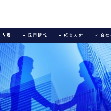
 内 容
採 用 情 報
経 営 方 針
会 社